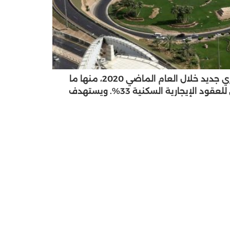
عقار المملكه العربيه السعوديه : سجّل برنامج إيجار التابعة لوزارة الإسكان السعودية أكثر من مليون عقد إيجاري جديد خلال العام الماضي 2020، منها ما
يتجاوز 850 ألف عقد سكني، ونحو 140 ألف عقد تجاري، فيما بلغت نسبة المستفيدين من ميزة السداد الشهري للعقود الإيجارية السكنية 33%. ويستهدف