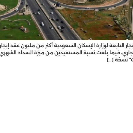
” نسخة […]