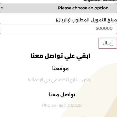
مبلغ التمويل المطلوب (بالريال)
ابقي علي تواصل معنا
موقعنا
الرياض – شارع التخصصي حي الرحمانية
تواصل معنا
Phone : 920002328